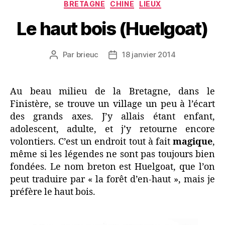
Catégories
BRETAGNE
CHINE
LIEUX
Le haut bois (Huelgoat)
Par
brieuc
18 janvier 2014
Auteur
Date
de
de
l’article
l’article
Au beau milieu de la Bretagne, dans le
Finistère, se trouve un village un peu à l’écart
des grands axes. J’y allais étant enfant,
adolescent, adulte, et j’y retourne encore
volontiers. C’est un endroit tout à fait
magique
,
même si les légendes ne sont pas toujours bien
fondées. Le nom breton est Huelgoat, que l’on
peut traduire par « la forêt d’en-haut », mais je
préfère le haut bois.