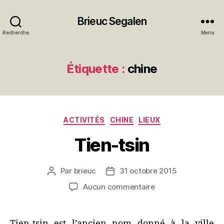
Brieuc Segalen
Recherche
Menu
Étiquette :
chine
Catégories
ACTIVITÉS
CHINE
LIEUX
Tien-tsin
Par
brieuc
31 octobre 2015
Auteur
Date
de
de
sur
Aucun commentaire
l’article
l’article
Tien-
tsin
Tien-tsin est l’ancien nom donné à la ville