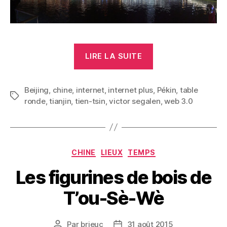
« Tien-
LIRE LA SUITE
tsin »
Beijing
,
chine
,
internet
,
internet plus
,
Pékin
,
table
Étiquettes
ronde
,
tianjin
,
tien-tsin
,
victor segalen
,
web 3.0
Catégories
CHINE
LIEUX
TEMPS
Les figurines de bois de
T’ou-Sè-Wè
Par
brieuc
31 août 2015
Auteur
Date