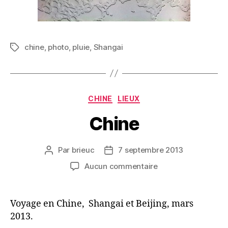
chine
,
photo
,
pluie
,
Shangai
Étiquettes
Catégories
CHINE
LIEUX
Chine
Par
brieuc
7 septembre 2013
Auteur
Date
de
de
sur
Aucun commentaire
l’article
l’article
Chine
Voyage en Chine, Shangai et Beijing, mars
2013.