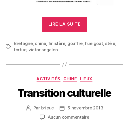
« Le
LIRE LA SUITE
haut
bois
Bretagne
,
chine
,
finistère
,
gouffre
,
huelgoat
(Huelgoat) »
,
stèle
,
Étiquettes
tortue
,
victor segalen
Catégories
ACTIVITÉS
CHINE
LIEUX
Transition culturelle
Par
brieuc
5 novembre 2013
Auteur
Date
de
de
sur
Aucun commentaire
l’article
l’article
Transition