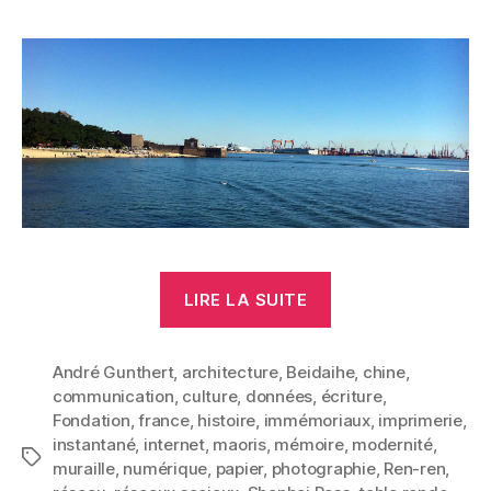
« Transition
LIRE LA SUITE
culturelle »
André Gunthert
,
architecture
,
Beidaihe
,
chine
,
communication
,
culture
,
données
,
écriture
,
Fondation
,
france
,
histoire
,
immémoriaux
,
imprimerie
,
instantané
,
internet
,
maoris
,
mémoire
,
modernité
,
Étiquettes
muraille
,
numérique
,
papier
,
photographie
,
Ren-ren
,