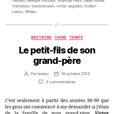
réseau
,
réseaux sociaux
,
Shanhai Pass
,
table ronde
,
transition
,
transmission
,
victor segalen
,
Viollet-
Leduc
,
Weibo
Catégories
BRETAGNE
CHINE
TEMPS
Le petit-fils de son
grand-père
Par
brieuc
19 octobre 2013
Auteur
Date
de
de
sur
3 commentaires
l’article
l’article
Le
petit-
fils
C’est seulement à partir des années 80-90 que
de
les gens ont commencé à me demander si j’étais
son
de la famille de mon grand-père,
Victor