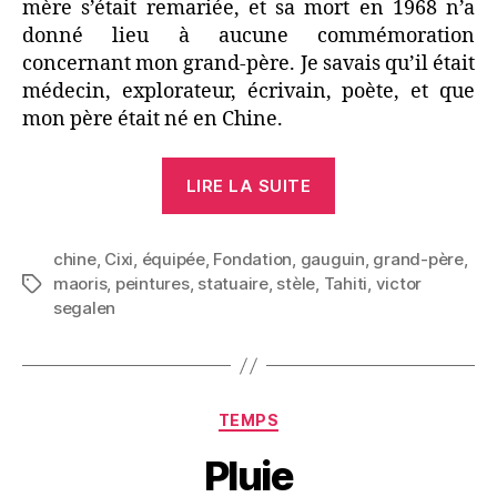
mère s’était remariée, et sa mort en 1968 n’a
donné lieu à aucune commémoration
concernant mon grand-père. Je savais qu’il était
médecin, explorateur, écrivain, poète, et que
mon père était né en Chine.
« Le
LIRE LA SUITE
petit-
fils
chine
,
Cixi
,
équipée
,
Fondation
,
gauguin
de
,
grand-père
,
maoris
,
peintures
,
statuaire
,
stèle
,
Tahiti
,
victor
Étiquettes
son
segalen
grand-
père »
Catégories
TEMPS
Pluie