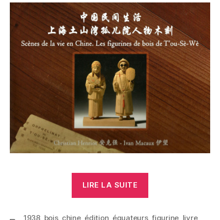
« Les
LIRE LA SUITE
figurines
de
1938
,
bois
,
chine
,
édition
,
équateurs
bois
,
figurine
,
livre
,