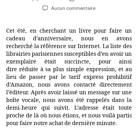
de
de
sur
Aucun commentaire
l’article
l’article
Les
figurines
de
Cet été, en cherchant un livre pour faire un
bois
cadeau d’anniversaire, nous en avons
de
recherché la référence sur Internet. La liste des
T’ou-
librairies parisiennes susceptibles d’en avoir un
Sè-
exemplaire était succincte, pour ainsi
Wè
dire réduite à sa plus simple expression, et au
lieu de passer par le tarif express prohibitif
d’Amazon, nous avons contacté directement
l’éditeur. Après avoir laissé un message sur une
boîte vocale, nous avons été rappelés dans la
demi-heure qui suivit. L’adresse était toute
proche de là où nous étions, et nous voilà partis
pour faire notre achat de dernière minute.