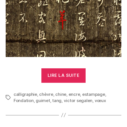
« L’année
LIRE LA SUITE
de
la
calligraphie
,
chèvre
,
chine
,
encre
,
estampage
chèvre »
,
Étiquettes
Fondation
,
guimet
,
tang
,
victor segalen
,
vœux