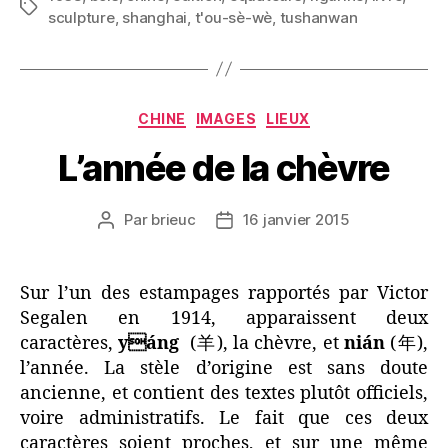
Étiquettes
sculpture
,
shanghai
,
t'ou-sè-wè
,
tushanwan
de
T’ou-
Sè-
Wè »
Catégories
CHINE
IMAGES
LIEUX
L’année de la chèvre
Par
brieuc
16 janvier 2015
Auteur
Date
de
de
l’article
l’article
Sur l’un des estampages rapportés par Victor
Segalen en 1914, apparaissent deux
caractères,
yáng
(
羊), la chèvre, et
nián
(年),
l’année. La stèle d’origine est sans doute
ancienne, et contient des textes plutôt officiels,
voire administratifs. Le fait que ces deux
caractères soient proches, et sur une même