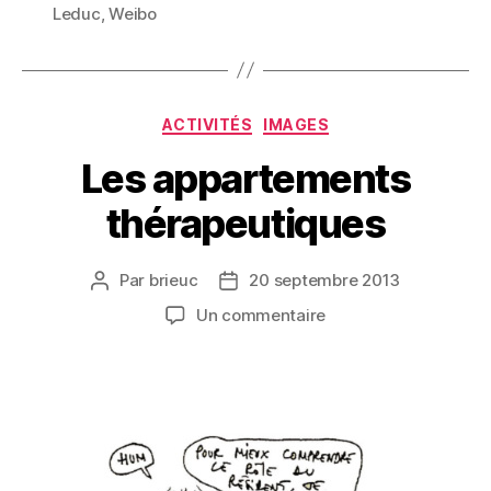
Leduc
,
Weibo
Catégories
ACTIVITÉS
IMAGES
Les appartements
thérapeutiques
Par
brieuc
20 septembre 2013
Auteur
Date
de
de
sur
Un commentaire
l’article
l’article
Les
appartements
thérapeutiques