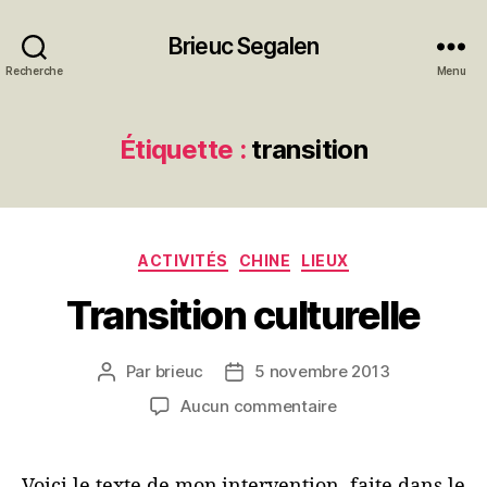
Brieuc Segalen
Recherche
Menu
Étiquette :
transition
Catégories
ACTIVITÉS
CHINE
LIEUX
Transition culturelle
Par
brieuc
5 novembre 2013
Auteur
Date
de
de
sur
Aucun commentaire
l’article
l’article
Transition
culturelle
Voici le texte de mon intervention, faite dans le