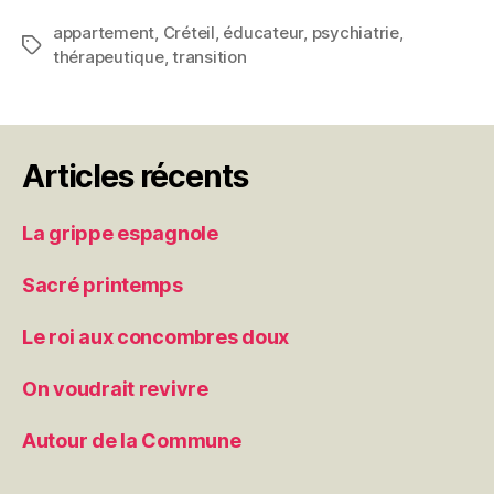
thérapeutiques »
appartement
,
Créteil
,
éducateur
,
psychiatrie
,
Étiquettes
thérapeutique
,
transition
Articles récents
La grippe espagnole
Sacré printemps
Le roi aux concombres doux
On voudrait revivre
Autour de la Commune