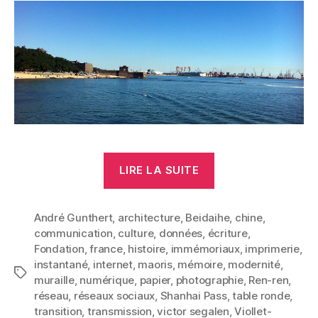
« Transition
LIRE LA SUITE
culturelle »
André Gunthert
,
architecture
,
Beidaihe
,
chine
,
communication
,
culture
,
données
,
écriture
,
Fondation
,
france
,
histoire
,
immémoriaux
,
imprimerie
,
instantané
,
internet
,
maoris
,
mémoire
,
modernité
,
Étiquettes
muraille
,
numérique
,
papier
,
photographie
,
Ren-ren
,
réseau
,
réseaux sociaux
,
Shanhai Pass
,
table ronde
,
transition
,
transmission
,
victor segalen
,
Viollet-