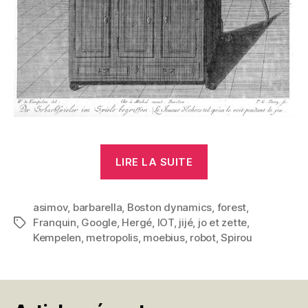
« Robots »
LIRE LA SUITE
asimov
,
barbarella
,
Boston dynamics
,
forest
,
Franquin
,
Google
,
Hergé
,
IOT
,
jijé
,
jo et zette
,
Étiquettes
Kempelen
,
metropolis
,
moebius
,
robot
,
Spirou