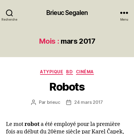
Brieuc Segalen
Recherche
Menu
Mois :
mars 2017
Catégories
ATYPIQUE
BD
CINÉMA
Robots
Par
brieuc
24 mars 2017
Auteur
Date
de
de
l’article
l’article
Le mot
robot
a été employé pour la première
fois au début du 20ème siècle par Karel Čapek,