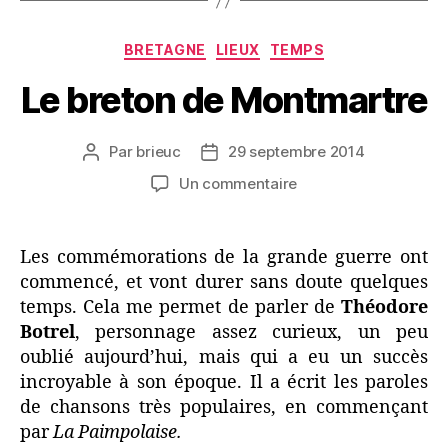
Catégories
BRETAGNE
LIEUX
TEMPS
Le breton de Montmartre
Par
brieuc
29 septembre 2014
Auteur
Date
de
de
sur
Un commentaire
l’article
l’article
Le
breton
de
Les commémorations de la grande guerre ont
Montmartre
commencé, et vont durer sans doute quelques
temps. Cela me permet de parler de
Théodore
Botrel
, personnage assez curieux, un peu
oublié aujourd’hui, mais qui a eu un succès
incroyable à son époque. Il a écrit les paroles
de chansons très populaires, en commençant
par
La Paimpolaise.