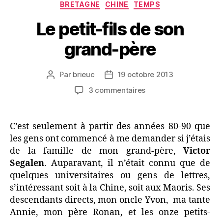
Catégories
BRETAGNE
CHINE
TEMPS
Le petit-fils de son
grand-père
Par
brieuc
19 octobre 2013
Auteur
Date
de
de
sur
3 commentaires
l’article
l’article
Le
petit-
fils
C’est seulement à partir des années 80-90 que
de
les gens ont commencé à me demander si j’étais
son
de la famille de mon grand-père,
Victor
grand-
Segalen
. Auparavant, il n’était connu que de
père
quelques universitaires ou gens de lettres,
s’intéressant soit à la Chine, soit aux Maoris. Ses
descendants directs, mon oncle Yvon, ma tante
Annie, mon père Ronan, et les onze petits-