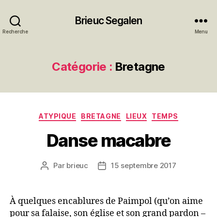
Brieuc Segalen
Recherche
Menu
Catégorie :
Bretagne
Catégories
ATYPIQUE
BRETAGNE
LIEUX
TEMPS
Danse macabre
Par
brieuc
15 septembre 2017
Auteur
Date
de
de
l’article
l’article
À quelques encablures de Paimpol (qu’on aime
pour sa falaise, son église et son grand pardon –