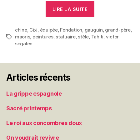
« Le
LIRE LA SUITE
petit-
fils
chine
,
Cixi
,
équipée
,
Fondation
,
gauguin
de
,
grand-père
,
maoris
,
peintures
,
statuaire
,
stèle
,
Tahiti
,
victor
Étiquettes
son
segalen
grand-
père »
Articles récents
La grippe espagnole
Sacré printemps
Le roi aux concombres doux
On voudrait revivre