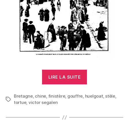
« Le
LIRE LA SUITE
haut
bois
Bretagne
,
chine
,
finistère
,
gouffre
,
huelgoat
(Huelgoat) »
,
stèle
,
Étiquettes
tortue
,
victor segalen