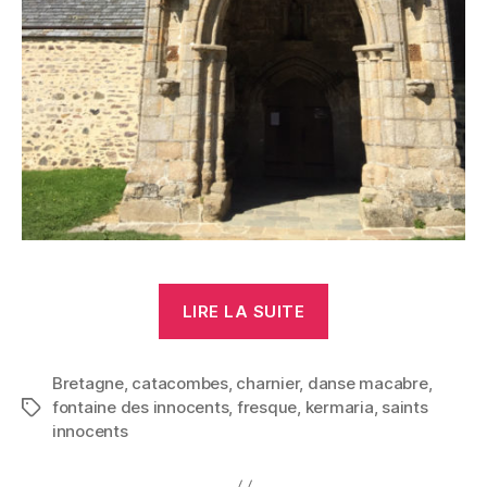
« Danse
LIRE LA SUITE
macabre »
Bretagne
,
catacombes
,
charnier
,
danse macabre
,
fontaine des innocents
,
fresque
,
kermaria
,
saints
Étiquettes
innocents