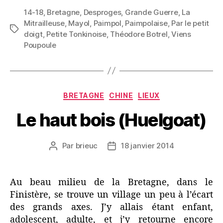
14-18
,
Bretagne
,
Desproges
,
Grande Guerre
Montmartre »
,
La
Mitrailleuse
,
Mayol
,
Paimpol
,
Paimpolaise
,
Par le petit
Étiquettes
doigt
,
Petite Tonkinoise
,
Théodore Botrel
,
Viens
Poupoule
Catégories
BRETAGNE
CHINE
LIEUX
Le haut bois (Huelgoat)
Par
brieuc
18 janvier 2014
Auteur
Date
de
de
l’article
l’article
Au beau milieu de la Bretagne, dans le
Finistère, se trouve un village un peu à l’écart
des grands axes. J’y allais étant enfant,
adolescent, adulte, et j’y retourne encore