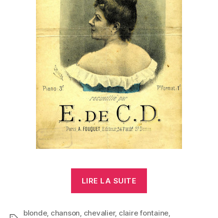
« Chanter
LIRE LA SUITE
dans
la
blonde
,
chanson
,
chevalier
,
claire fontaine
voiture »
,