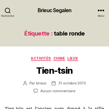
Brieuc Segalen
Recherche
Menu
Étiquette :
table ronde
Catégories
ACTIVITÉS
CHINE
LIEUX
Tien-tsin
Par
brieuc
31 octobre 2015
Auteur
Date
de
de
sur
Aucun commentaire
l’article
l’article
Tien-
tsin
Tien-tsin est l’ancien nom donné à la ville