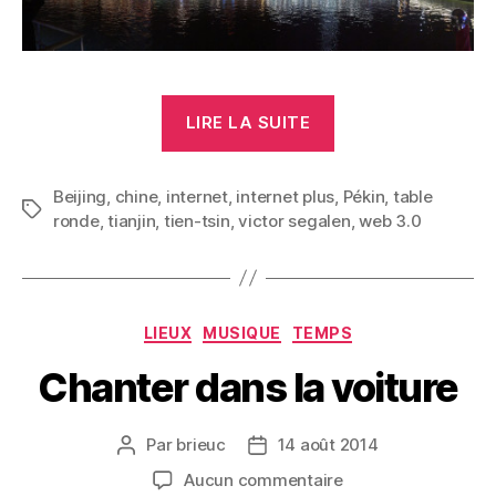
« Tien-
LIRE LA SUITE
tsin »
Beijing
,
chine
,
internet
,
internet plus
,
Pékin
,
table
Étiquettes
ronde
,
tianjin
,
tien-tsin
,
victor segalen
,
web 3.0
Catégories
LIEUX
MUSIQUE
TEMPS
Chanter dans la voiture
Par
brieuc
14 août 2014
Auteur
Date
de
de
sur
Aucun commentaire
l’article
l’article