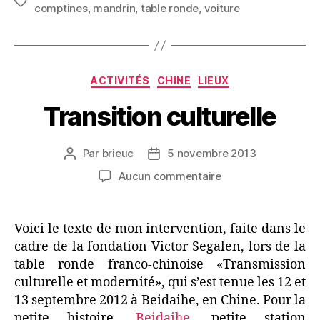
Étiquettes
comptines
,
mandrin
,
table ronde
,
voiture
Catégories
ACTIVITÉS
CHINE
LIEUX
Transition culturelle
Par
brieuc
5 novembre 2013
Auteur
Date
de
de
sur
Aucun commentaire
l’article
l’article
Transition
culturelle
Voici le texte de mon intervention, faite dans le
cadre de la fondation Victor Segalen, lors de la
table ronde franco-chinoise «Transmission
culturelle et modernité», qui s’est tenue les 12 et
13 septembre 2012 à Beidaihe, en Chine. Pour la
petite histoire,
Beidaihe
, petite station