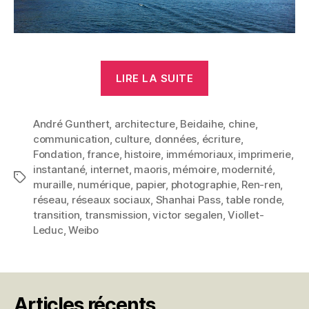
« Transition
LIRE LA SUITE
culturelle »
André Gunthert
,
architecture
,
Beidaihe
,
chine
,
communication
,
culture
,
données
,
écriture
,
Fondation
,
france
,
histoire
,
immémoriaux
,
imprimerie
,
instantané
,
internet
,
maoris
,
mémoire
,
modernité
,
Étiquettes
muraille
,
numérique
,
papier
,
photographie
,
Ren-ren
,
réseau
,
réseaux sociaux
,
Shanhai Pass
,
table ronde
,
transition
,
transmission
,
victor segalen
,
Viollet-
Leduc
,
Weibo
Articles récents