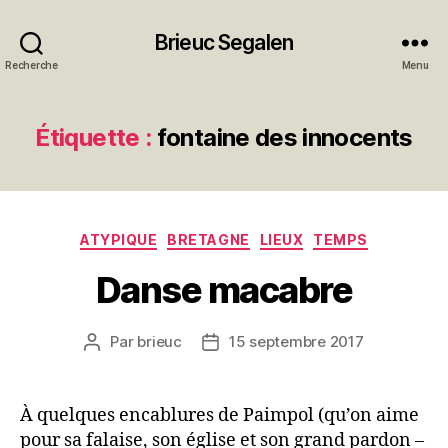
Brieuc Segalen
Recherche
Menu
Étiquette :
fontaine des innocents
Catégories
ATYPIQUE
BRETAGNE
LIEUX
TEMPS
Danse macabre
Par
brieuc
15 septembre 2017
Auteur
Date
de
de
l’article
l’article
À quelques encablures de Paimpol (qu’on aime
pour sa falaise, son église et son grand pardon –