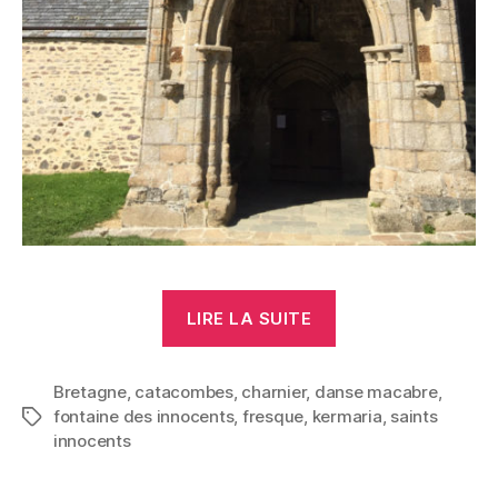
« Danse
LIRE LA SUITE
macabre »
Bretagne
,
catacombes
,
charnier
,
danse macabre
,
fontaine des innocents
,
fresque
,
kermaria
,
saints
Étiquettes
innocents