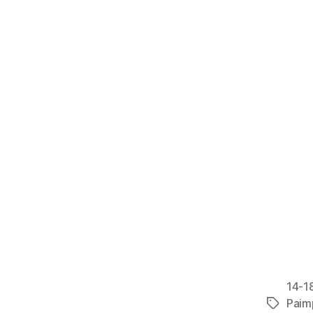
14-1
Paim
Étiquett