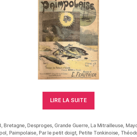
« Le
LIRE LA SUITE
breton
de
Montmartre »
8
,
Bretagne
,
Desproges
,
Grande Guerre
,
La Mitrailleuse
,
Mayo
pol
,
Paimpolaise
,
Par le petit doigt
,
Petite Tonkinoise
,
Théod
es