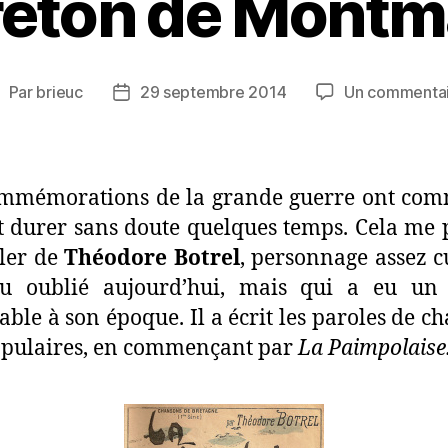
reton de Montm
Par
brieuc
29 septembre 2014
Un commenta
uteur
Date
e
de
’article
l’article
ommémorations de la grande guerre ont com
t durer sans doute quelques temps. Cela me
ler de
Théodore Botrel
, personnage assez c
u oublié aujourd’hui, mais qui a eu un 
able à son époque. Il a écrit les paroles de c
opulaires, en commençant par
La Paimpolaise