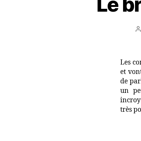
Le b
A
d
l
Les c
et von
de par
un pe
incroy
très p