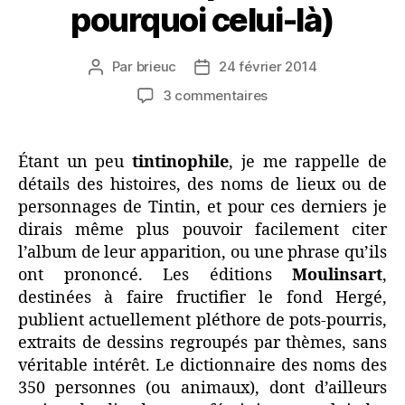
pourquoi celui-là)
Par
brieuc
24 février 2014
Auteur
Date
de
de
sur
3 commentaires
l’article
l’article
Mon
Tintin
préféré
Étant un peu
tintinophile
, je me rappelle de
(et
détails des histoires, des noms de lieux ou de
pourquoi
personnages de Tintin, et pour ces derniers je
celui-
dirais même plus pouvoir facilement citer
là)
l’album de leur apparition, ou une phrase qu’ils
ont prononcé. Les éditions
Moulinsart
,
destinées à faire fructifier le fond Hergé,
publient actuellement pléthore de pots-pourris,
extraits de dessins regroupés par thèmes, sans
véritable intérêt. Le dictionnaire des noms des
350 personnes (ou animaux), dont d’ailleurs