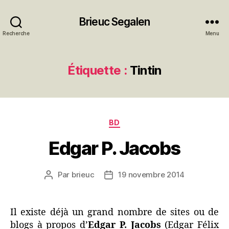
Brieuc Segalen
Recherche
Menu
Étiquette :
Tintin
Catégories
BD
Edgar P. Jacobs
Par
brieuc
19 novembre 2014
Auteur
Date
de
de
l’article
l’article
Il existe déjà un grand nombre de sites ou de
blogs à propos d’
Edgar P. Jacobs
(Edgar Félix