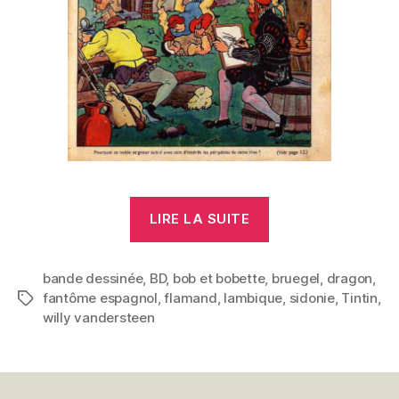
« Le
LIRE LA SUITE
Fantôme
Espagnol »
bande dessinée
,
BD
,
bob et bobette
,
bruegel
,
dragon
,
fantôme espagnol
,
flamand
,
lambique
,
sidonie
,
Tintin
,
Étiquettes
willy vandersteen