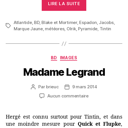
LIRE LA SUITE
P.
Jacobs »
Atlantide
,
BD
,
Blake et Mortimer
,
Espadon
,
Jacobs
,
Étiquettes
Marque Jaune
,
météores
,
Olrik
,
Pyramide
,
Tintin
Catégories
BD
IMAGES
Madame Legrand
Par
brieuc
9 mars 2014
Auteur
Date
de
de
sur
Aucun commentaire
l’article
l’article
Madame
Legrand
Hergé est connu surtout pour Tintin, et dans
une moindre mesure pour
Quick et Flupke
,