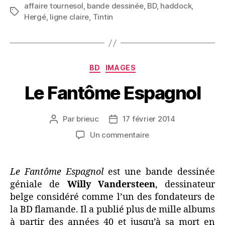
affaire tournesol
,
bande dessinée
,
BD
(et
,
haddock
,
Étiquettes
Hergé
,
ligne claire
,
Tintin
pourquoi
celui-
là) »
Catégories
BD
IMAGES
Le Fantôme Espagnol
Par
brieuc
17 février 2014
Auteur
Date
de
de
sur
Un commentaire
l’article
l’article
Le
Fantôme
Espagnol
Le Fantôme Espagnol
est une bande dessinée
géniale de
Willy Vandersteen
, dessinateur
belge considéré comme l’un des fondateurs de
la BD flamande. Il a publié plus de mille albums
à partir des années 40 et jusqu’à sa mort en