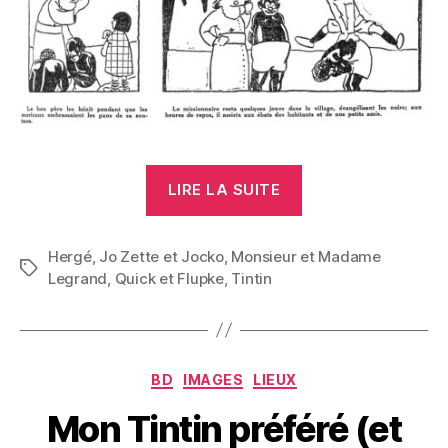
« Madame
LIRE LA SUITE
Legrand »
Hergé
,
Jo Zette et Jocko
,
Monsieur et Madame
Étiquettes
Legrand
,
Quick et Flupke
,
Tintin
Catégories
BD
IMAGES
LIEUX
Mon Tintin préféré (et