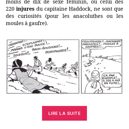
moins de dix de sexe féminin, ou celui des
220
injures
du capitaine Haddock, ne sont que
des curiosités (pour les anacoluthes ou les
moules à gaufre).
« Mon
LIRE LA SUITE
Tintin
préféré