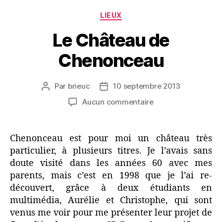
Catégories
LIEUX
Le Château de
Chenonceau
Par
brieuc
10 septembre 2013
Auteur
Date
de
de
sur
Aucun commentaire
l’article
l’article
Le
Château
de
Chenonceau est pour moi un château très
Chenonceau
particulier, à plusieurs titres. Je l’avais sans
doute visité dans les années 60 avec mes
parents, mais c’est en 1998 que je l’ai re-
découvert, grâce à deux étudiants en
multimédia, Aurélie et Christophe, qui sont
venus me voir pour me présenter leur projet de