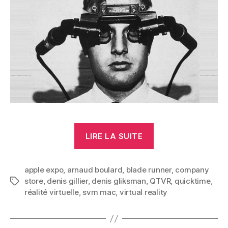
« Visites
LIRE LA SUITE
virtuelles »
apple expo
,
arnaud boulard
,
blade runner
,
company
store
,
denis gillier
,
denis gliksman
,
QTVR
,
quicktime
,
Étiquettes
réalité virtuelle
,
svm mac
,
virtual reality