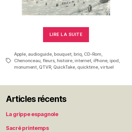
« Le
LIRE LA SUITE
Château
de
Apple
,
audioguide
,
bouquet
,
briq
,
CD-Rom
Chenonceau »
,
Chenonceau
,
fleurs
,
histoire
,
internet
,
iPhone
,
ipod
,
Étiquettes
monument
,
QTVR
,
QuickTake
,
quicktime
,
virtuel
Articles récents
La grippe espagnole
Sacré printemps