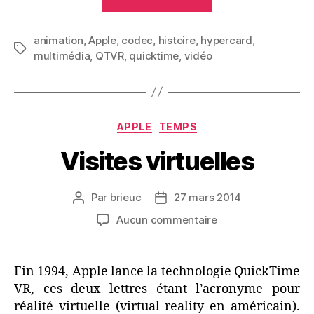
un
quart
animation
,
Apple
,
codec
,
histoire
,
hypercard
de
,
Étiquettes
multimédia
,
QTVR
,
quicktime
,
vidéo
siècle »
Catégories
APPLE
TEMPS
Visites virtuelles
Par
brieuc
27 mars 2014
Auteur
Date
de
de
sur
Aucun commentaire
l’article
l’article
Visites
virtuelles
Fin 1994, Apple lance la technologie QuickTime
VR, ces deux lettres étant l’acronyme pour
réalité virtuelle (virtual reality en américain).