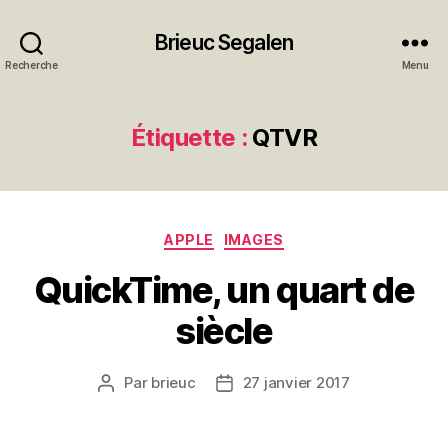
Brieuc Segalen
Recherche
Menu
Étiquette :
QTVR
Catégories
APPLE
IMAGES
QuickTime, un quart de
siècle
Par
brieuc
27 janvier 2017
Auteur
Date
de
de
l’article
l’article