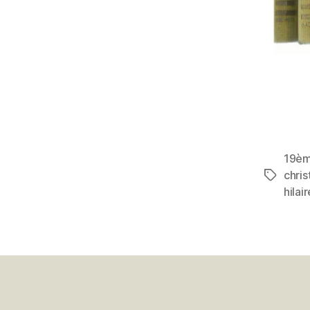
19è
chri
Étiquett
hilair