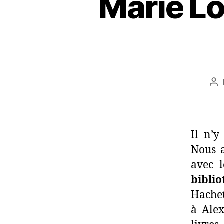
Marie Lo
Au
de
l’a
Il n’
Nous a
avec l
bibli
Hachet
à Ale