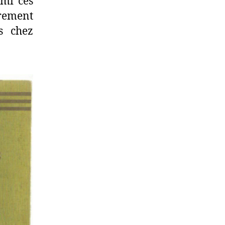
rmi ces
èrement
s chez