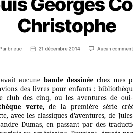
uis Georges Co
Christophe
Par
brieuc
21 décembre 2014
Aucun comment
teur
Date
de
rticle
l’article
y avait aucune
bande dessinée
chez mes pa
vions des livres pour enfants : bibliothèqu
e club des cinq, ou les aventures de oui-
othèque verte
, de la première série cré
te, avec les classiques d’aventures, de Jule
xandre Dumas, en passant par des traducti