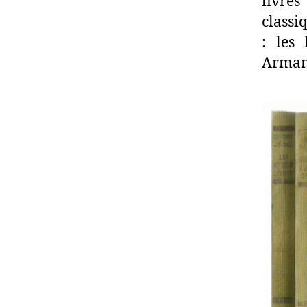
livres
classi
: les
Arman