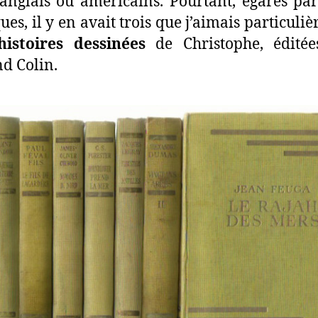
 anglais ou américains. Pourtant, égarés pa
ques, il y en avait trois que j’aimais particuli
histoires dessinées
de Christophe, éditée
d Colin.