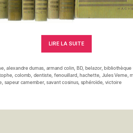
« Marie
LIRE LA SUITE
Louis
Georges
Colomb,
me
,
alexandre dumas
,
armand colin
,
BD
,
belazor
,
bibliothèque
stophe
,
colomb
,
dentiste
,
fenouillard
,
hachette
,
Jules Verne
,
m
dit
es
e
,
sapeur camember
,
savant cosinus
,
sphéroïde
,
victoire
Christophe »