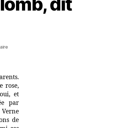
lomb, dit
sur
aire
Marie
Louis
Georges
Colomb,
rents.
dit
e rose,
Christophe
oui, et
ée par
s Verne
ons de