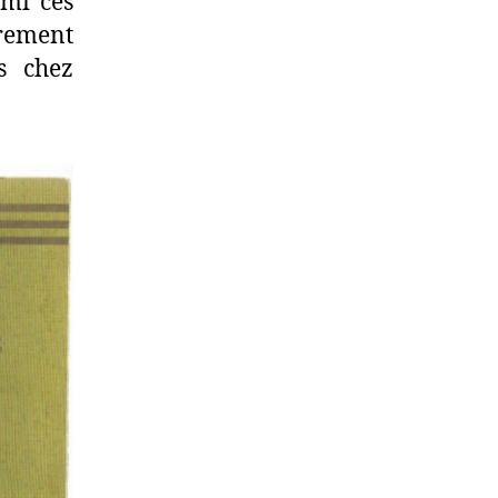
rmi ces
èrement
s chez