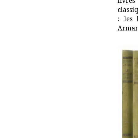
livres
classi
: les
Arman