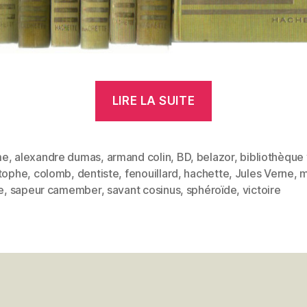
« Marie
LIRE LA SUITE
Louis
Georges
Colomb,
me
,
alexandre dumas
,
armand colin
,
BD
,
belazor
,
bibliothèque
stophe
,
colomb
,
dentiste
,
fenouillard
,
hachette
,
Jules Verne
,
m
dit
es
e
,
sapeur camember
,
savant cosinus
,
sphéroïde
,
victoire
Christophe »