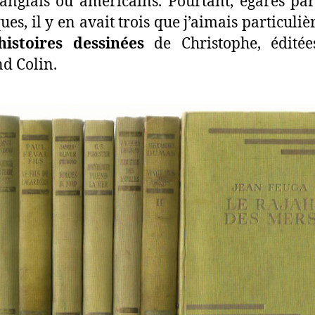
 anglais ou américains. Pourtant, égarés pa
ques, il y en avait trois que j’aimais particuli
histoires dessinées
de Christophe, éditée
d Colin.