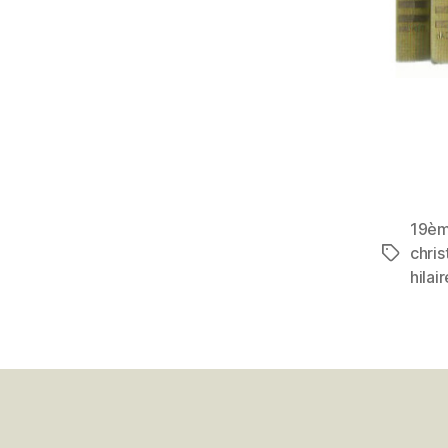
19è
chri
Étiquett
hilair