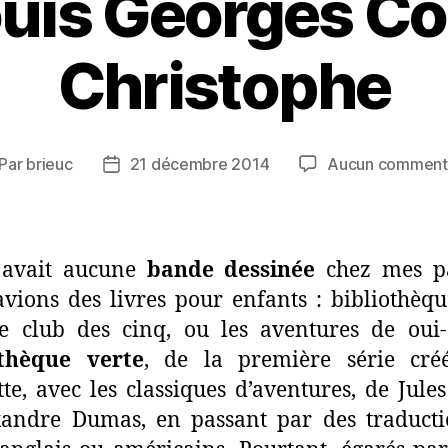
uis Georges Co
Christophe
Par
brieuc
21 décembre 2014
Aucun comment
teur
Date
de
rticle
l’article
y avait aucune
bande dessinée
chez mes pa
vions des livres pour enfants : bibliothèqu
e club des cinq, ou les aventures de oui-
othèque verte
, de la première série cré
te, avec les classiques d’aventures, de Jule
xandre Dumas, en passant par des traducti