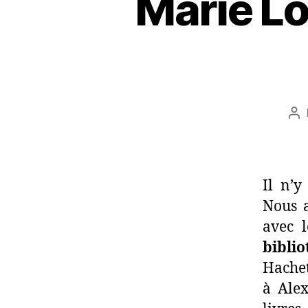
Marie Lo
Au
de
l’a
Il n’
Nous a
avec l
bibli
Hachet
à Ale