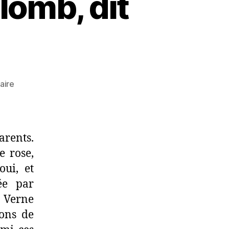
lomb, dit
sur
aire
Marie
Louis
Georges
Colomb,
rents.
dit
e rose,
Christophe
oui, et
ée par
s Verne
ons de