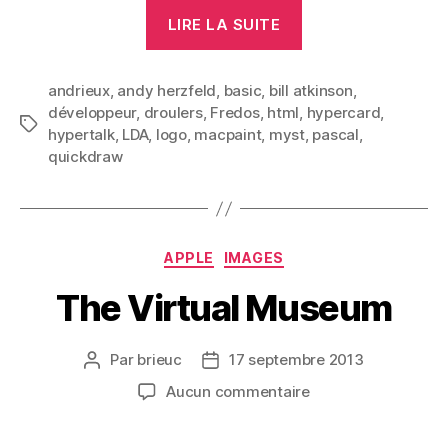
« HyperCard »
LIRE LA SUITE
andrieux
,
andy herzfeld
,
basic
,
bill atkinson
,
développeur
,
droulers
,
Fredos
,
html
,
hypercard
,
Étiquettes
hypertalk
,
LDA
,
logo
,
macpaint
,
myst
,
pascal
,
quickdraw
Catégories
APPLE
IMAGES
The Virtual Museum
Par
brieuc
17 septembre 2013
Auteur
Date
de
de
sur
Aucun commentaire
l’article
l’article
The
Virtual