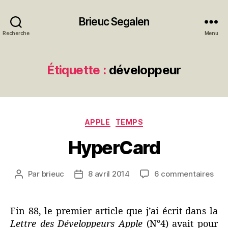
Brieuc Segalen
Recherche
Menu
Étiquette :
développeur
Catégories
APPLE
TEMPS
HyperCard
sur
Par
brieuc
8 avril 2014
6 commentaires
Auteur
Date
Hyp
de
de
l’article
l’article
Fin 88, le premier article que j’ai écrit dans la
Lettre des Développeurs Apple
(N°4) avait pour