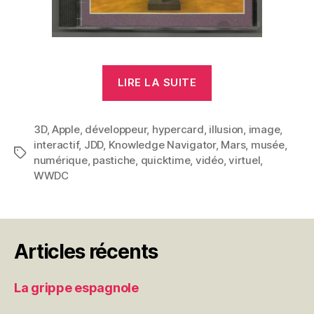
« The
LIRE LA SUITE
Virtual
Museum »
3D
,
Apple
,
développeur
,
hypercard
,
illusion
,
image
,
interactif
,
JDD
,
Knowledge Navigator
,
Mars
,
musée
,
Étiquettes
numérique
,
pastiche
,
quicktime
,
vidéo
,
virtuel
,
WWDC
Articles récents
La grippe espagnole