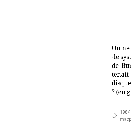
On ne 
-le sy
de Bur
tenait
disque
? (en g
1984
Étiquett
macp