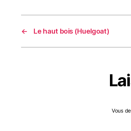
←
Le haut bois (Huelgoat)
La
Vous d