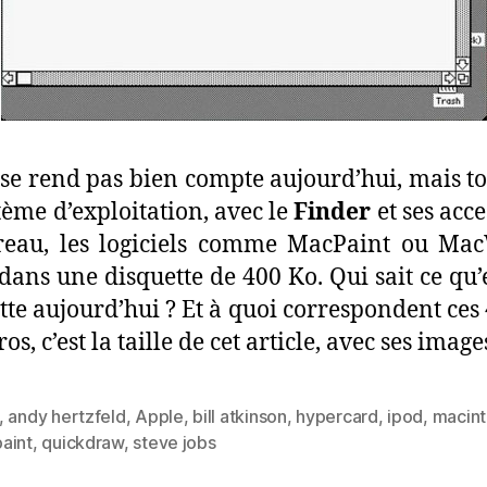
se rend pas bien compte aujourd’hui, mais to
stème d’exploitation, avec le
Finder
et ses acce
eau, les logiciels comme MacPaint ou Mac
 dans une disquette de 400 Ko. Qui sait ce qu’
tte aujourd’hui ? Et à quoi correspondent ces
ros, c’est la taille de cet article, avec ses imag
,
andy hertzfeld
,
Apple
,
bill atkinson
,
hypercard
,
ipod
,
macin
es
aint
,
quickdraw
,
steve jobs