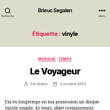
Brieuc Segalen
Recherche
Menu
Étiquette :
vinyle
Catégories
MUSIQUE
TEMPS
Le Voyageur
Par
brieuc
3 octobre 2013
Auteur
Date
de
de
l’article
l’article
J’ai eu longtemps en ma possession un disque
vinyle souple, 45 tours, objet certainement