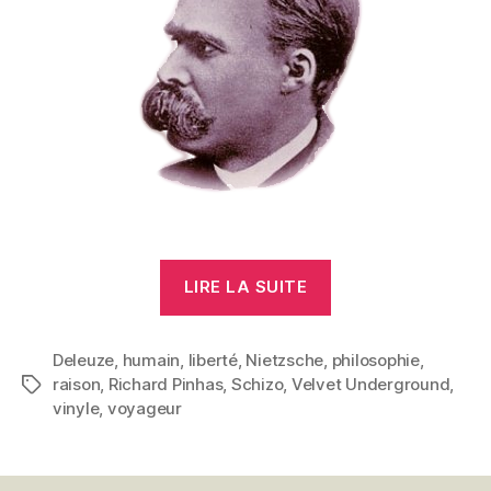
« Le
LIRE LA SUITE
Voyageur »
Deleuze
,
humain
,
liberté
,
Nietzsche
,
philosophie
,
raison
,
Richard Pinhas
,
Schizo
,
Velvet Underground
,
Étiquettes
vinyle
,
voyageur