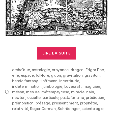
« Croyances »
LIRE LA SUITE
archaïque
,
astrologie
,
croyance
,
dragon
,
Edgar Poe
,
elfe
,
espace
,
folklore
,
gluon
,
gravitation
,
graviton
,
heroic fantasy
,
Hoffmann
,
incertitude
,
indétermination
,
jumbologie
,
Lovecraft
,
magicien
,
méson
,
mesure
,
métempsycose
,
miracle
,
nain
,
Étiquettes
newton
,
occulte
,
particule
,
pastafarisme
,
prédiction
,
prémonition
,
présage
,
pressentiment
,
prophétie
,
relativité
,
Roger Corman
,
Schrödinger
,
scientologie
,