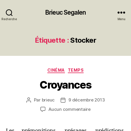
Brieuc Segalen
Recherche
Menu
Étiquette :
Stocker
Catégories
CINÉMA
TEMPS
Croyances
Par
brieuc
9 décembre 2013
Auteur
Date
de
de
sur
Aucun commentaire
l’article
l’article
Croyances
Les prémonitions, présages, prédictions,