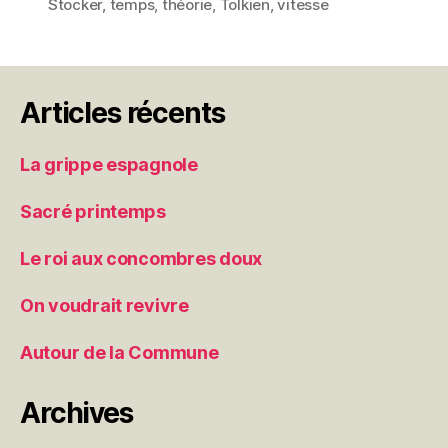
Stocker
,
temps
,
théorie
,
Tolkien
,
vitesse
Articles récents
La grippe espagnole
Sacré printemps
Le roi aux concombres doux
On voudrait revivre
Autour de la Commune
Archives