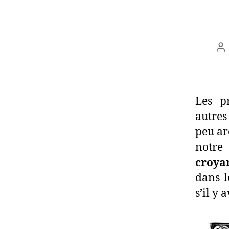
Au
d
l’
Les pr
autres
peu ar
notre
croya
dans l
s’il y