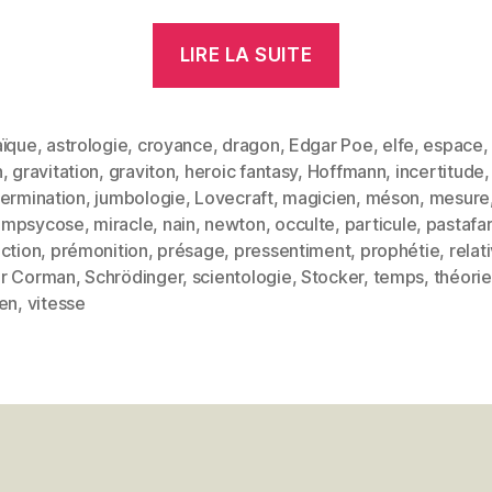
« Croyances »
LIRE LA SUITE
aïque
,
astrologie
,
croyance
,
dragon
,
Edgar Poe
,
elfe
,
espace
n
,
gravitation
,
graviton
,
heroic fantasy
,
Hoffmann
,
incertitude
,
termination
,
jumbologie
,
Lovecraft
,
magicien
,
méson
,
mesure
empsycose
,
miracle
,
nain
,
newton
,
occulte
,
particule
,
pastafa
es
ction
,
prémonition
,
présage
,
pressentiment
,
prophétie
,
relat
r Corman
,
Schrödinger
,
scientologie
,
Stocker
,
temps
,
théorie
ien
,
vitesse