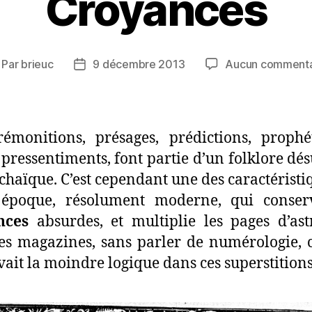
Croyances
Par
brieuc
9 décembre 2013
Aucun commenta
teur
Date
e
de
article
l’article
émonitions, présages, prédictions, prophé
 pressentiments, font partie d’un folklore dés
chaïque. C’est cependant une des caractéristi
 époque, résolument moderne, qui conser
nces
absurdes, et multiplie les pages d’ast
es magazines, sans parler de numérologie
 avait la moindre logique dans ces superstitions