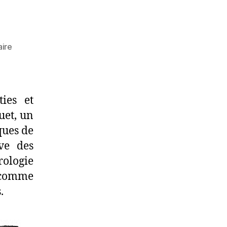
sur
ire
Croyances
ties et
uet, un
ques de
ve des
rologie
, comme
.