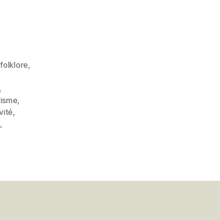
,
folklore
,
,
risme
,
ivité
,
,