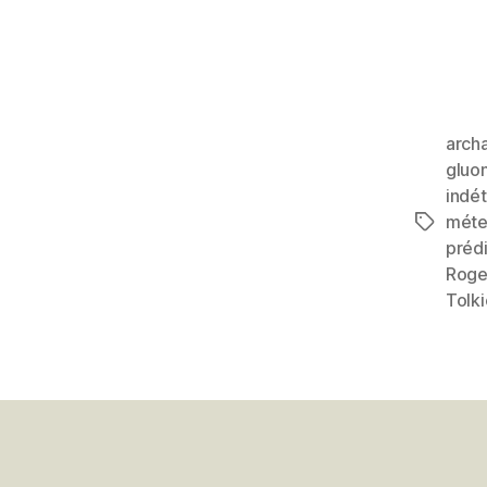
arch
gluo
indé
mét
Étiquett
prédi
Roge
Tolk