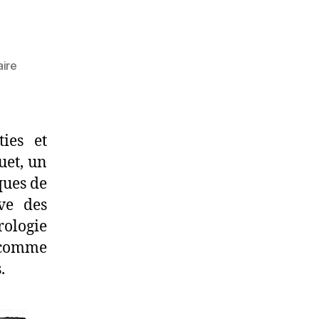
sur
ire
Croyances
ties et
uet, un
ques de
ve des
rologie
, comme
.