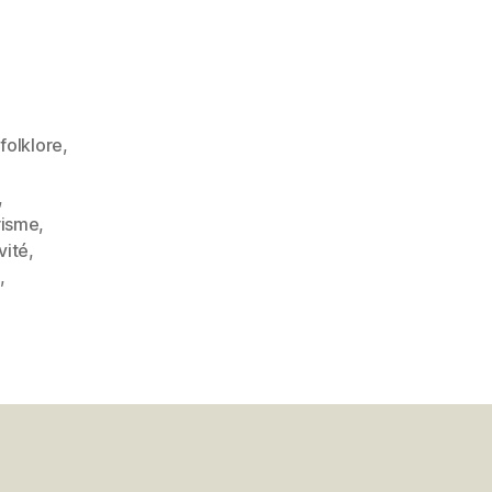
,
folklore
,
,
risme
,
ivité
,
,