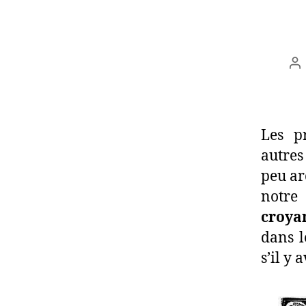
Au
d
l’
Les pr
autres
peu ar
notre
croya
dans l
s’il y