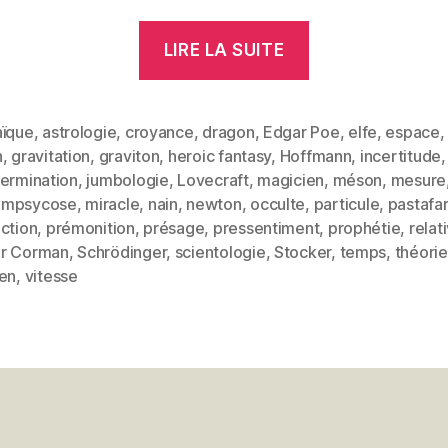
« Croyances »
LIRE LA SUITE
aïque
,
astrologie
,
croyance
,
dragon
,
Edgar Poe
,
elfe
,
espace
n
,
gravitation
,
graviton
,
heroic fantasy
,
Hoffmann
,
incertitude
,
termination
,
jumbologie
,
Lovecraft
,
magicien
,
méson
,
mesure
empsycose
,
miracle
,
nain
,
newton
,
occulte
,
particule
,
pastafa
es
ction
,
prémonition
,
présage
,
pressentiment
,
prophétie
,
relat
r Corman
,
Schrödinger
,
scientologie
,
Stocker
,
temps
,
théorie
ien
,
vitesse