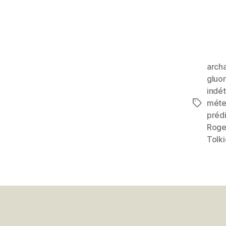
arch
gluo
indé
mét
Étiquett
prédi
Roge
Tolk