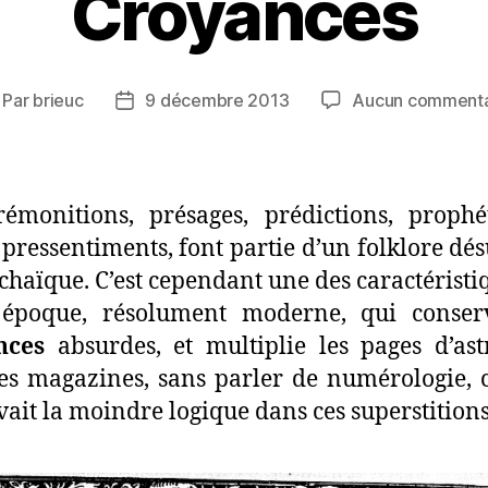
Croyances
Par
brieuc
9 décembre 2013
Aucun commenta
teur
Date
e
de
article
l’article
émonitions, présages, prédictions, prophé
 pressentiments, font partie d’un folklore dés
chaïque. C’est cependant une des caractéristi
 époque, résolument moderne, qui conser
nces
absurdes, et multiplie les pages d’ast
es magazines, sans parler de numérologie
 avait la moindre logique dans ces superstitions