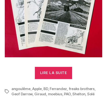
« Angoulême »
LIRE LA SUITE
angoulême
,
Apple
,
BD
,
Ferrandez
,
freaks brothers
,
Étiquettes
Geof Darrow
,
Giraud
,
moebius
,
PAO
,
Shelton
,
Solé