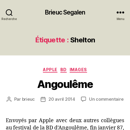
Brieuc Segalen
Recherche
Menu
Étiquette :
Shelton
Catégories
APPLE
BD
IMAGES
Angoulême
sur
Par
brieuc
20 avril 2014
Un commentaire
Auteur
Date
An
de
de
l’article
l’article
Envoyés par Apple avec deux autres collègues
au festival de la BD d’Angoulême, fin janvier 87,