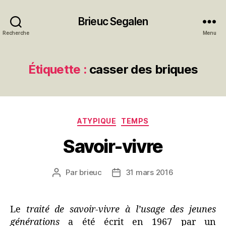
Brieuc Segalen
Recherche
Menu
Étiquette :
casser des briques
Catégories
ATYPIQUE
TEMPS
Savoir-vivre
Par
brieuc
31 mars 2016
Auteur
Date
de
de
l’article
l’article
Le
traité de savoir-vivre à l’usage des jeunes
générations
a été écrit en 1967 par un