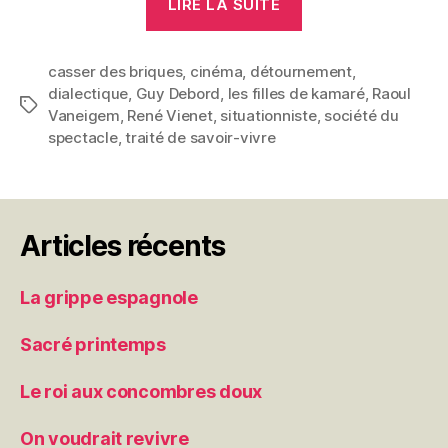
LIRE LA SUITE
vivre »
casser des briques
,
cinéma
,
détournement
,
dialectique
,
Guy Debord
,
les filles de kamaré
,
Raoul
Étiquettes
Vaneigem
,
René Vienet
,
situationniste
,
société du
spectacle
,
traité de savoir-vivre
Articles récents
La grippe espagnole
Sacré printemps
Le roi aux concombres doux
On voudrait revivre