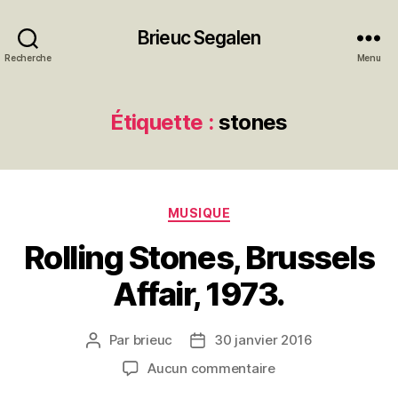
Brieuc Segalen
Recherche
Menu
Étiquette :
stones
Catégories
MUSIQUE
Rolling Stones, Brussels
Affair, 1973.
Par
brieuc
30 janvier 2016
Auteur
Date
de
de
sur
Aucun commentaire
l’article
l’article
Rolling