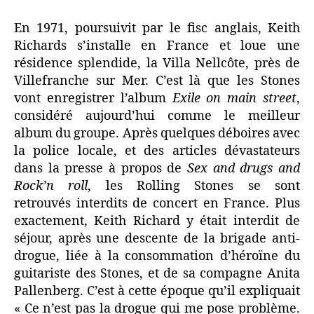
Stones,
Brussels
En 1971, poursuivit par le fisc anglais, Keith
Affair,
Richards s’installe en France et loue une
1973.
résidence splendide, la Villa Nellcôte, près de
Villefranche sur Mer. C’est là que les Stones
vont enregistrer l’album
Exile on main street
,
considéré aujourd’hui comme le meilleur
album du groupe. Après quelques déboires avec
la police locale, et des articles dévastateurs
dans la presse à propos de
Sex and drugs and
Rock’n roll
, les Rolling Stones se sont
retrouvés interdits de concert en France. Plus
exactement, Keith Richard y était interdit de
séjour, après une descente de la brigade anti-
drogue, liée à la consommation d’héroïne du
guitariste des Stones, et de sa compagne Anita
Pallenberg. C’est à cette époque qu’il expliquait
« Ce n’est pas la drogue qui me pose problème.