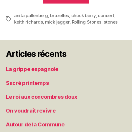
Stones,
Brussels
anita pallenberg
,
bruxelles
,
chuck berry
Affair,
,
concert
,
Étiquettes
keith richards
,
mick jagger
,
Rolling Stones
,
stones
1973. »
Articles récents
La grippe espagnole
Sacré printemps
Le roi aux concombres doux
On voudrait revivre
Autour de la Commune