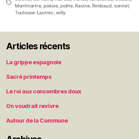
Étiquettes
Montmartre
,
poésie
,
poète
,
Racine
,
Rimbaud
,
sonnet
,
Toulouse-Lautrec
,
willy
Articles récents
La grippe espagnole
Sacré printemps
Le roi aux concombres doux
On voudrait revivre
Autour de la Commune