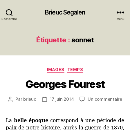
Brieuc Segalen
Recherche
Menu
Étiquette :
sonnet
Catégories
IMAGES
TEMPS
Georges Fourest
sur
Par
brieuc
17 juin 2014
Un commentaire
Auteur
Date
Geo
de
de
Fou
l’article
l’article
La
belle époque
correspond à une période de
paix de notre histoire, après la guerre de 1870,