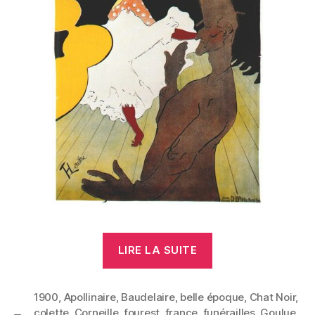
« Georges
LIRE LA SUITE
Fourest »
1900
,
Apollinaire
,
Baudelaire
,
belle époque
,
Chat Noir
,
colette
,
Corneille
,
fourest
,
france
,
funérailles
,
Goulue
,