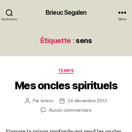
Brieuc Segalen
Recherche
Menu
Étiquette :
sens
Catégories
TEMPS
Mes oncles spirituels
Par
brieuc
24 décembre 2013
Auteur
Date
de
de
sur
Aucun commentaire
l’article
l’article
Mes
oncles
spirituels
J’ignore la raison profonde qui rend les oncles