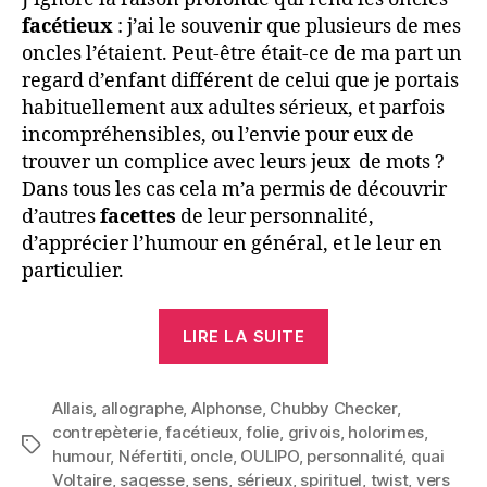
facétieux
: j’ai le souvenir que plusieurs de mes
oncles l’étaient. Peut-être était-ce de ma part un
regard d’enfant différent de celui que je portais
habituellement aux adultes sérieux, et parfois
incompréhensibles, ou l’envie pour eux de
trouver un complice avec leurs jeux de mots ?
Dans tous les cas cela m’a permis de découvrir
d’autres
facettes
de leur personnalité,
d’apprécier l’humour en général, et le leur en
particulier.
« Mes
LIRE LA SUITE
oncles
spirituels »
Allais
,
allographe
,
Alphonse
,
Chubby Checker
,
contrepèterie
,
facétieux
,
folie
,
grivois
,
holorimes
,
Étiquettes
humour
,
Néfertiti
,
oncle
,
OULIPO
,
personnalité
,
quai
Voltaire
,
sagesse
,
sens
,
sérieux
,
spirituel
,
twist
,
vers