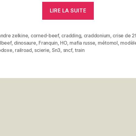
« La
LIRE LA SUITE
Degulbeef
&
Cradding
andre zelkine
,
corned-beef
,
cradding
,
craddonium
,
crise de 2
lbeef
,
dinosaure
,
Franquin
,
HO
,
mafia russe
,
métomol
,
modèle
Railroad »
es
odoxe
,
railroad
,
scierie
,
Sn3
,
sncf
,
train