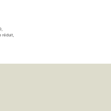
9
,
 réduit
,