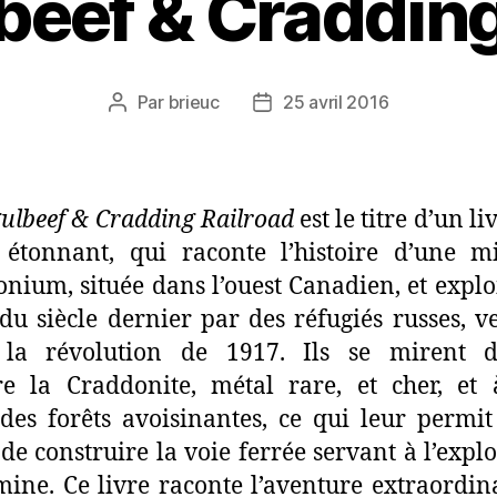
beef & Cradding
Par
brieuc
25 avril 2016
Auteur
Date
de
de
l’article
l’article
ulbeef & Cradding Railroad
est le titre d’un li
 étonnant, qui raconte l’histoire d’une 
nium, située dans l’ouest Canadien, et explo
du siècle dernier par des réfugiés russes, v
 la révolution de 1917. Ils se mirent 
re la Craddonite, métal rare, et cher, et 
 des forêts avoisinantes, ce qui leur permit
 de construire la voie ferrée servant à l’explo
mine. Ce livre raconte l’aventure extraordin