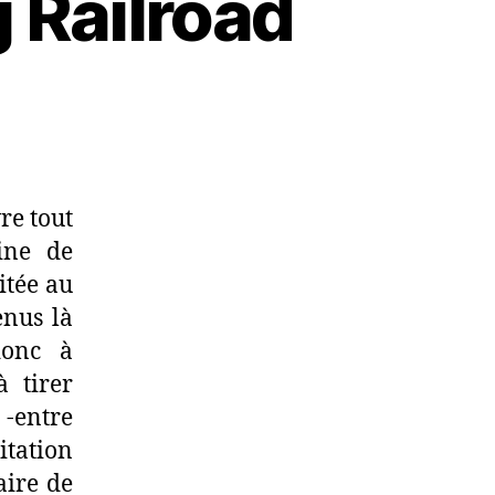
 Railroad
vre tout
mine de
itée au
enus là
donc à
à tirer
 -entre
itation
aire de