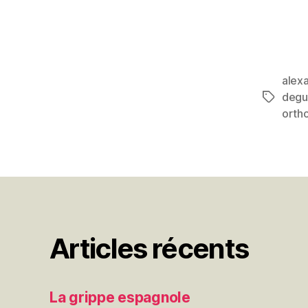
alex
degu
Étiquett
orth
Articles récents
La grippe espagnole