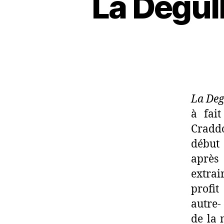
La Degul
La Deg
à fait
Craddo
début 
après
extrai
profit
autre-
de la 