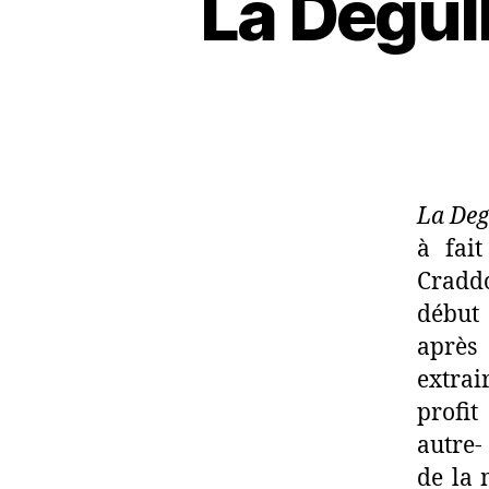
La Degul
La Deg
à fait
Craddo
début 
après
extrai
profit
autre-
de la 