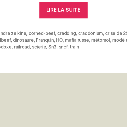
« La
LIRE LA SUITE
Degulbeef
&
Cradding
andre zelkine
,
corned-beef
,
cradding
,
craddonium
,
crise de 2
lbeef
,
dinosaure
,
Franquin
,
HO
,
mafia russe
,
métomol
,
modèle
Railroad »
es
odoxe
,
railroad
,
scierie
,
Sn3
,
sncf
,
train