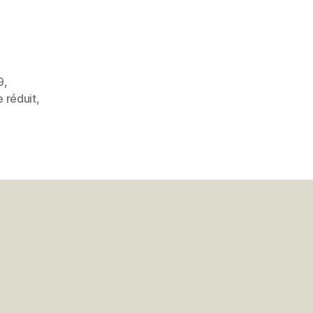
9
,
 réduit
,