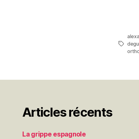
alex
degu
Étiquett
orth
Articles récents
La grippe espagnole