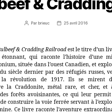
beef & Cradding
Par
brieuc
25 avril 2016
Auteur
Date
de
de
l’article
l’article
ulbeef & Cradding Railroad
est le titre d’un li
 étonnant, qui raconte l’histoire d’une 
nium, située dans l’ouest Canadien, et explo
du siècle dernier par des réfugiés russes, v
 la révolution de 1917. Ils se mirent 
re la Craddonite, métal rare, et cher, et 
 des forêts avoisinantes, ce qui leur permit
 de construire la voie ferrée servant à l’explo
mine. Ce livre raconte l’aventure extraordin