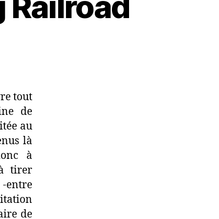
 Railroad
vre tout
mine de
itée au
enus là
donc à
à tirer
 -entre
itation
aire de