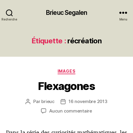
Brieuc Segalen
Recherche
Menu
Étiquette :
récréation
Catégories
IMAGES
Flexagones
Par
brieuc
16 novembre 2013
Auteur
Date
de
de
sur
Aucun commentaire
l’article
l’article
Flexagones
Dans la série des curiosités mathématiques, les