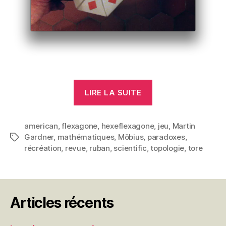
« Flexagones »
LIRE LA SUITE
american
,
flexagone
,
hexeflexagone
,
jeu
,
Martin
Gardner
,
mathématiques
,
Möbius
,
paradoxes
,
Étiquettes
récréation
,
revue
,
ruban
,
scientific
,
topologie
,
tore
Articles récents