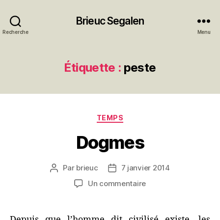
Brieuc Segalen
Recherche
Menu
Étiquette :
peste
Catégories
TEMPS
Dogmes
Par
brieuc
7 janvier 2014
Auteur
Date
de
de
sur
Un commentaire
l’article
l’article
Dogmes
Depuis que l’homme dit civilisé existe, les