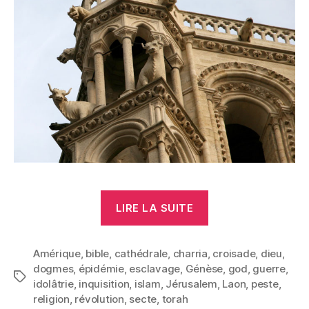
« Dogmes »
LIRE LA SUITE
Amérique
,
bible
,
cathédrale
,
charria
,
croisade
,
dieu
,
dogmes
,
épidémie
,
esclavage
,
Génèse
,
god
,
guerre
,
Étiquettes
idolâtrie
,
inquisition
,
islam
,
Jérusalem
,
Laon
,
peste
,
religion
,
révolution
,
secte
,
torah