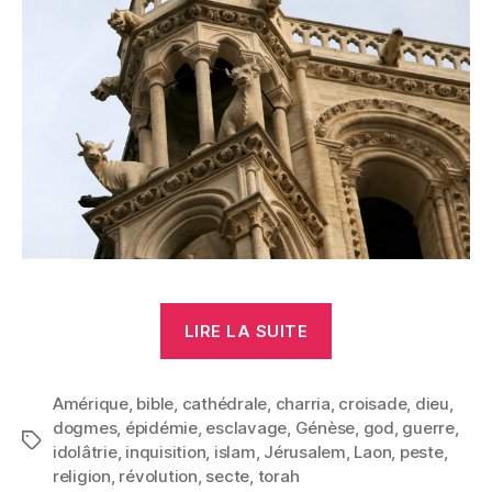
« Dogmes »
LIRE LA SUITE
Amérique
,
bible
,
cathédrale
,
charria
,
croisade
,
dieu
,
dogmes
,
épidémie
,
esclavage
,
Génèse
,
god
,
guerre
,
Étiquettes
idolâtrie
,
inquisition
,
islam
,
Jérusalem
,
Laon
,
peste
,
religion
,
révolution
,
secte
,
torah