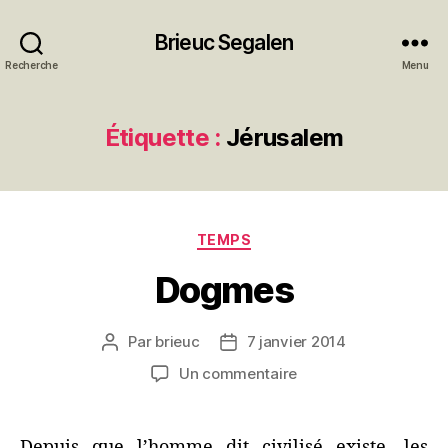
Brieuc Segalen
Recherche
Menu
Étiquette :
Jérusalem
Catégories
TEMPS
Dogmes
Par
brieuc
7 janvier 2014
Auteur
Date
de
de
sur
Un commentaire
l’article
l’article
Dogmes
Depuis que l’homme dit civilisé existe, les