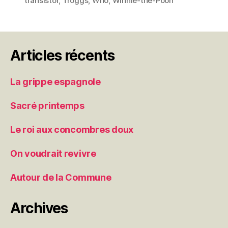
transistor
,
Troggs
,
Who
,
Winnie-the-Pooh
Articles récents
La grippe espagnole
Sacré printemps
Le roi aux concombres doux
On voudrait revivre
Autour de la Commune
Archives