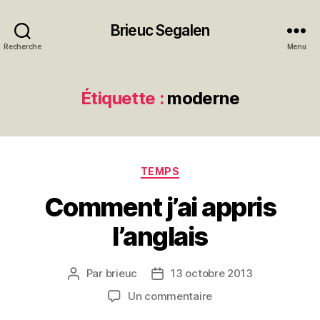
Brieuc Segalen
Recherche
Menu
Étiquette :
moderne
Catégories
TEMPS
Comment j’ai appris
l’anglais
Par
brieuc
13 octobre 2013
Auteur
Date
de
de
sur
Un commentaire
l’article
l’article
Comment