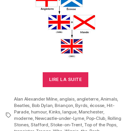
« Comment
LIRE LA SUITE
j’ai
appris
Alan Alexander Milne
,
anglais
,
angleterre
l’anglais »
,
Animals
,
Beatles
,
Bob Dylan
,
Briançon
,
Byrds
,
écosse
,
Hit-
Parade
,
humour
,
Kinks
,
langue
,
Manchester
,
Étiquettes
moderne
,
Newcastle-under-Lyme
,
Pop-Club
,
Rolling
Stones
,
Stafford
,
Stoke-on-Trent
,
Top of the Pops
,