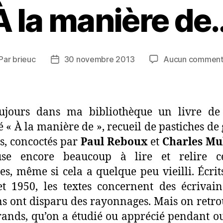
À la manière de
Par
brieuc
30 novembre 2013
Aucun comment
teur
Date
de
rticle
l’article
toujours dans ma bibliothèque un livre de
lé « À la manière de », recueil de pastiches de
s, concoctés par
Paul Reboux
et
Charles Mu
se encore beaucoup à lire et relire ce
es, même si cela a quelque peu vieilli. Écrit
t 1950, les textes concernent des écrivai
ns ont disparu des rayonnages. Mais on retro
rands, qu’on a étudié ou apprécié pendant o