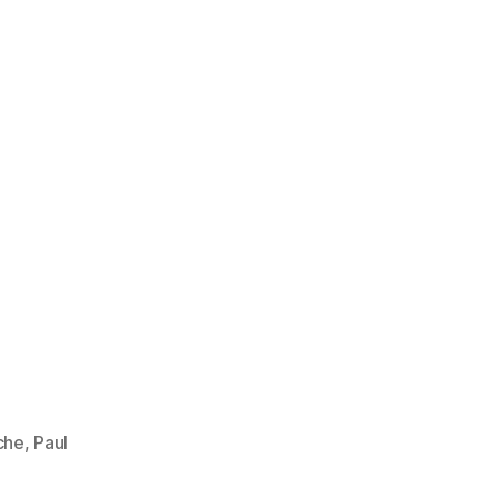
che
,
Paul