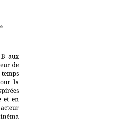
sur
re
Roger
Corman
e B aux
teur de
e temps
pour la
spirées
e et en
acteur
 cinéma