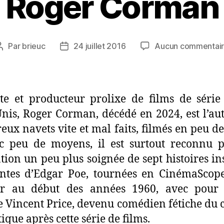
Roger Corman
Par
brieuc
24 juillet 2016
Aucun commentai
Auteur
Date
de
de
l’article
l’article
te et producteur prolixe de films de séri
Unis, Roger Corman, décédé en 2024, est l’au
ux navets vite et mal faits, filmés en peu d
c peu de moyens, il est surtout reconnu 
ation un peu plus soignée de sept histoires in
ntes d’Edgar Poe, tournées en CinémaScop
ur au début des années 1960, avec pour 
e Vincent Price, devenu comédien fétiche du
ique après cette série de films.