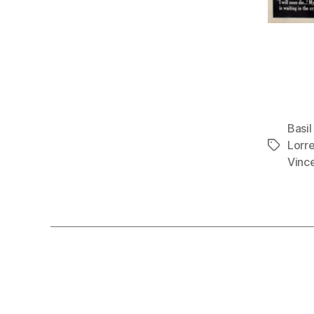
Basi
Lorr
Étiquett
Vince