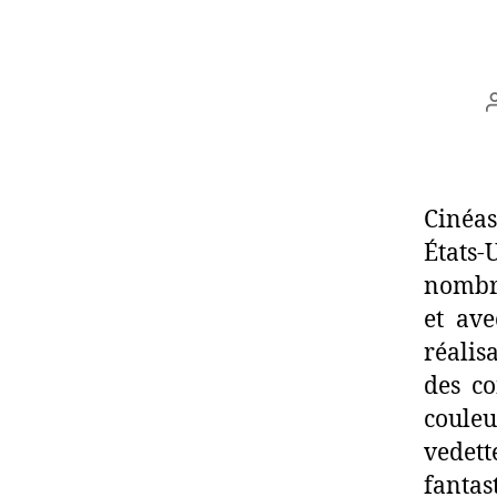
Cinéas
États-
nombre
et ave
réalis
des co
coule
vedett
fantast