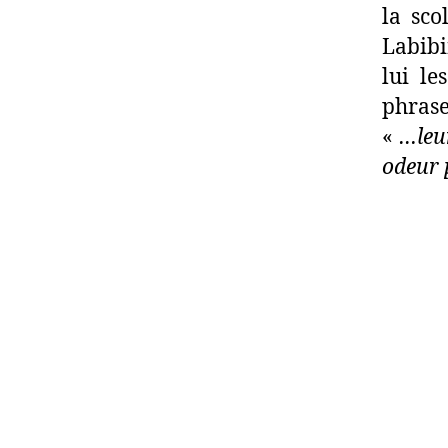
la sco
Labibi
lui le
phrase
«
…leur
odeur 