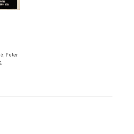
mé
,
Peter
g
,