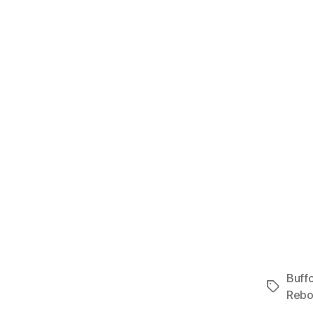
Buff
Étiquett
Rebo