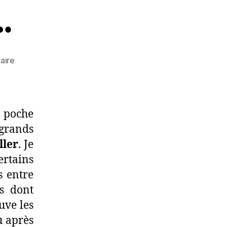
…
sur
aire
À
la
manière
de…
 poche
 grands
ller
. Je
rtains
s entre
ns dont
uve les
u après