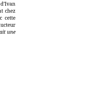
 d’Ivan
nt chez
c cette
ducteur
nait une