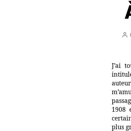
Au
de
l’a
J’ai 
intitu
auteur
m’amu
passag
1908 e
certai
plus g