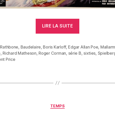
« Roger
LIRE LA SUITE
Corman »
l Rathbone
,
Baudelaire
,
Boris Karloff
,
Edgar Allan Poe
,
Mallar
e
,
Richard Matheson
,
Roger Corman
,
série B
,
sixties
,
Spielber
es
nt Price
Catégories
TEMPS