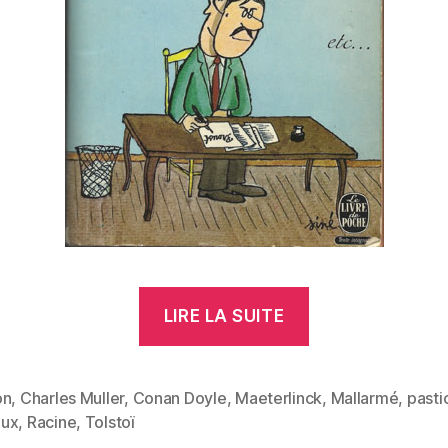
« À
LIRE LA SUITE
la
manière
de… »
on
,
Charles Muller
,
Conan Doyle
,
Maeterlinck
,
Mallarmé
,
pasti
es
ux
,
Racine
,
Tolstoï