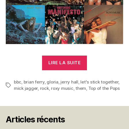
« Let’s
LIRE LA SUITE
stick
together »
bbc
,
brian ferry
,
gloria
,
jerry hall
,
let's stick together
,
Étiquettes
mick jagger
,
rock
,
roxy music
,
them
,
Top of the Pops
Articles récents