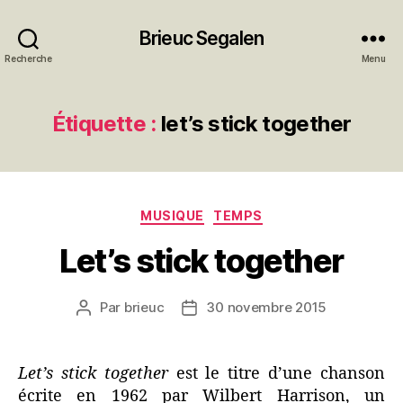
Brieuc Segalen
Recherche
Menu
Étiquette :
let’s stick together
Catégories
MUSIQUE
TEMPS
Let’s stick together
Par
brieuc
30 novembre 2015
Auteur
Date
de
de
l’article
l’article
Let’s stick together
est le titre d’une chanson
écrite en 1962 par Wilbert Harrison, un