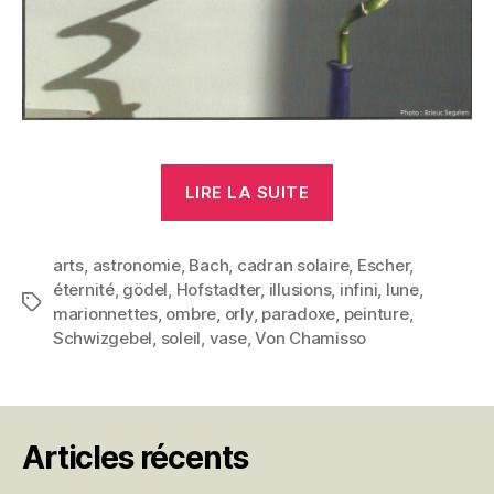
« Jeux
LIRE LA SUITE
d’Ombres »
arts
,
astronomie
,
Bach
,
cadran solaire
,
Escher
,
éternité
,
gödel
,
Hofstadter
,
illusions
,
infini
,
lune
,
Étiquettes
marionnettes
,
ombre
,
orly
,
paradoxe
,
peinture
,
Schwizgebel
,
soleil
,
vase
,
Von Chamisso
Articles récents