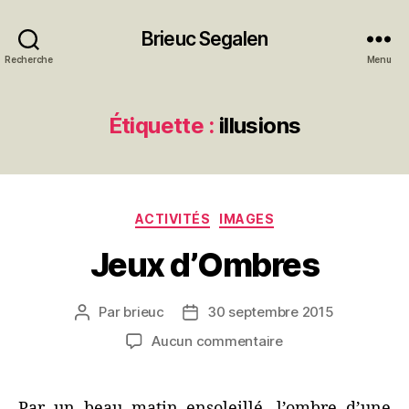
Brieuc Segalen
Recherche
Menu
Étiquette :
illusions
Catégories
ACTIVITÉS
IMAGES
Jeux d’Ombres
Par
brieuc
30 septembre 2015
Auteur
Date
de
de
sur
Aucun commentaire
l’article
l’article
Jeux
d’Ombres
Par un beau matin ensoleillé, l’ombre d’une