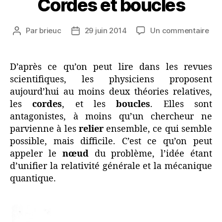
Cordes et boucles
sur
Par
brieuc
29 juin 2014
Un commentaire
Auteur
Date
Cor
de
de
et
l’article
l’article
bou
D’après ce qu’on peut lire dans les revues
scientifiques, les physiciens proposent
aujourd’hui au moins deux théories relatives,
les
cordes
, et les
boucles
. Elles sont
antagonistes, à moins qu’un chercheur ne
parvienne à les
relier
ensemble, ce qui semble
possible, mais difficile. C’est ce qu’on peut
appeler le
nœud
du problème, l’idée étant
d’unifier la relativité générale et la mécanique
quantique.