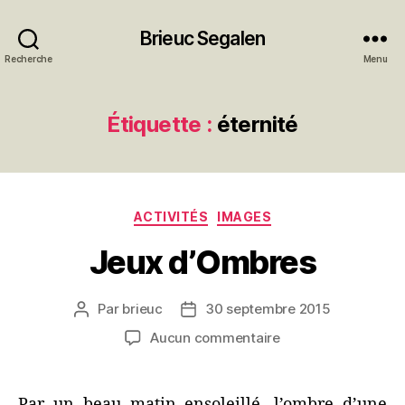
Brieuc Segalen
Recherche
Menu
Étiquette :
éternité
Catégories
ACTIVITÉS
IMAGES
Jeux d’Ombres
Par
brieuc
30 septembre 2015
Auteur
Date
de
de
sur
Aucun commentaire
l’article
l’article
Jeux
d’Ombres
Par un beau matin ensoleillé, l’ombre d’une