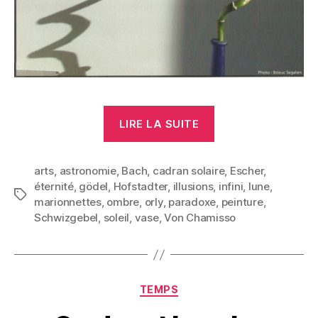
« Jeux
LIRE LA SUITE
d’Ombres »
arts
,
astronomie
,
Bach
,
cadran solaire
,
Escher
,
éternité
,
gödel
,
Hofstadter
,
illusions
,
infini
,
lune
,
Étiquettes
marionnettes
,
ombre
,
orly
,
paradoxe
,
peinture
,
Schwizgebel
,
soleil
,
vase
,
Von Chamisso
Catégories
TEMPS