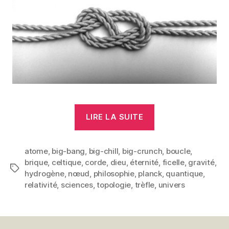
« Cordes
LIRE LA SUITE
et
boucles »
atome
,
big-bang
,
big-chill
,
big-crunch
,
boucle
,
brique
,
celtique
,
corde
,
dieu
,
éternité
,
ficelle
,
gravité
,
Étiquettes
hydrogène
,
nœud
,
philosophie
,
planck
,
quantique
,
relativité
,
sciences
,
topologie
,
trèfle
,
univers