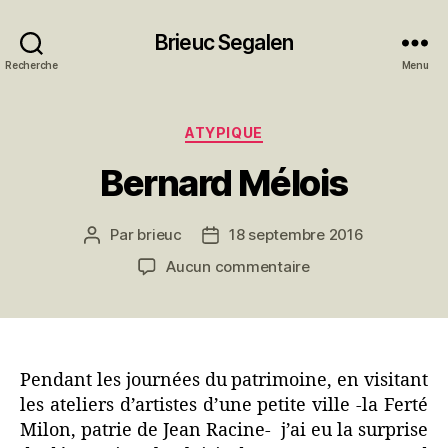
Brieuc Segalen
Recherche
Menu
Catégories
ATYPIQUE
Bernard Mélois
Par
brieuc
18 septembre 2016
Auteur
Date
de
de
sur
Aucun commentaire
l’article
l’article
Bernard
Mélois
Pendant les journées du patrimoine, en visitant
les ateliers d’artistes d’une petite ville -la Ferté
Milon, patrie de Jean Racine- j’ai eu la surprise