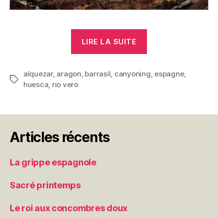
« Canyon »
LIRE LA SUITE
alquezar
,
aragon
,
barrasil
,
canyoning
,
espagne
,
Étiquettes
huesca
,
rio vero
Articles récents
La grippe espagnole
Sacré printemps
Le roi aux concombres doux