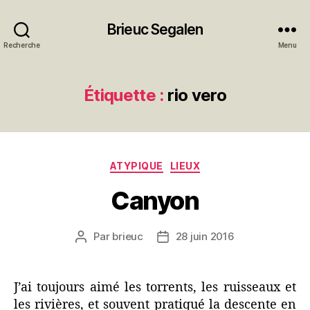
Brieuc Segalen
Recherche
Menu
Étiquette :
rio vero
Catégories
ATYPIQUE
LIEUX
Canyon
Par
brieuc
28 juin 2016
Auteur
Date
de
de
l’article
l’article
J’ai toujours aimé les torrents, les ruisseaux et
les rivières, et souvent pratiqué la descente en