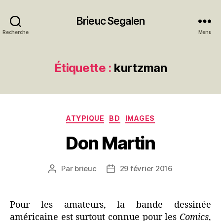
Brieuc Segalen
Recherche
Menu
Étiquette :
kurtzman
Catégories
ATYPIQUE
BD
IMAGES
Don Martin
Par
brieuc
29 février 2016
Auteur
Date
de
de
l’article
l’article
Pour les amateurs, la bande dessinée
américaine est surtout connue pour les
Comics
,