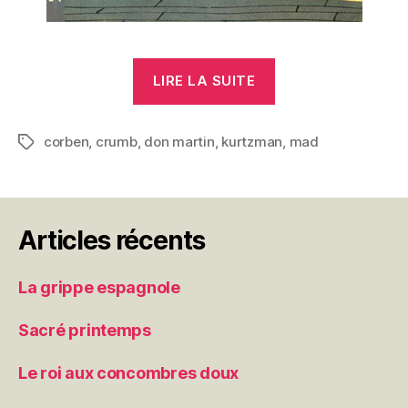
« Don
LIRE LA SUITE
Martin »
corben
,
crumb
,
don martin
,
kurtzman
,
mad
Étiquettes
Articles récents
La grippe espagnole
Sacré printemps
Le roi aux concombres doux