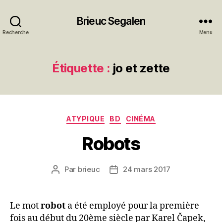
Brieuc Segalen
Recherche
Menu
Étiquette :
jo et zette
Catégories
ATYPIQUE
BD
CINÉMA
Robots
Par
brieuc
24 mars 2017
Auteur
Date
de
de
l’article
l’article
Le mot
robot
a été employé pour la première
fois au début du 20ème siècle par Karel Čapek,