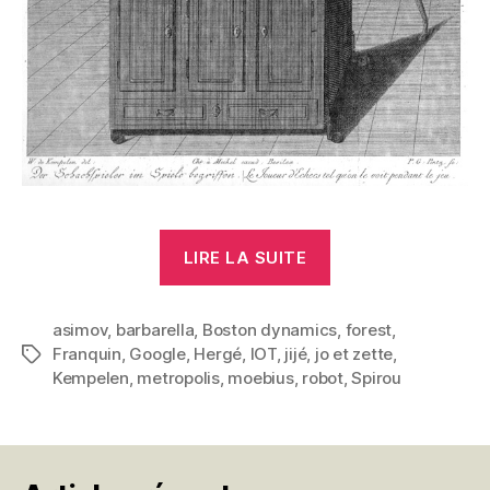
« Robots »
LIRE LA SUITE
asimov
,
barbarella
,
Boston dynamics
,
forest
,
Franquin
,
Google
,
Hergé
,
IOT
,
jijé
,
jo et zette
,
Étiquettes
Kempelen
,
metropolis
,
moebius
,
robot
,
Spirou