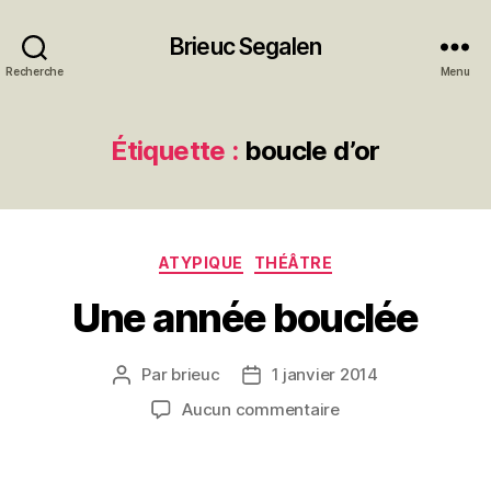
Brieuc Segalen
Recherche
Menu
Étiquette :
boucle d’or
Catégories
ATYPIQUE
THÉÂTRE
Une année bouclée
Par
brieuc
1 janvier 2014
Auteur
Date
de
de
sur
Aucun commentaire
l’article
l’article
Une
année
bouclée