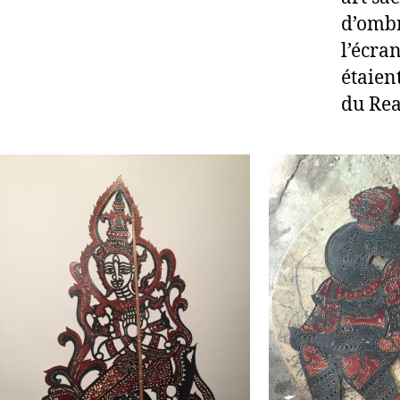
d’ombr
l’écra
étaien
du Re