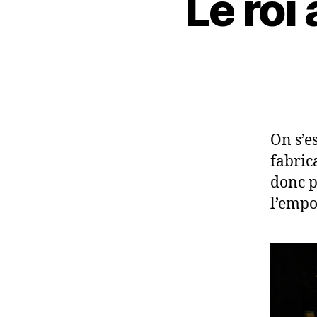
Le ro
On s’es
fabric
donc p
l’empo