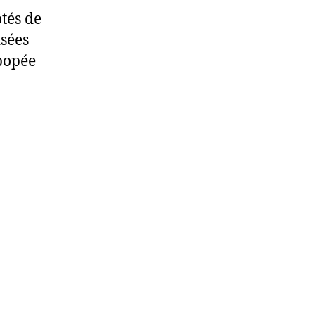
tés de
isées
épopée