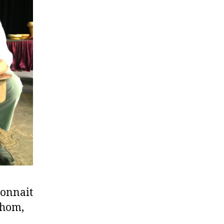
donnait
Thom,