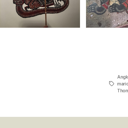
Angk
mari
Étiquett
Tho