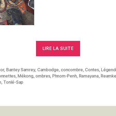
« Le
LIRE LA SUITE
roi
aux
concombres
or
,
Bantey Samrey
,
Cambodge
,
concombre
,
Contes
,
Légend
onnettes
,
Mékong
,
ombres
,
Phnom-Penh
,
Ramayana
,
Reamke
doux »
es
m
,
Tonlé-Sap