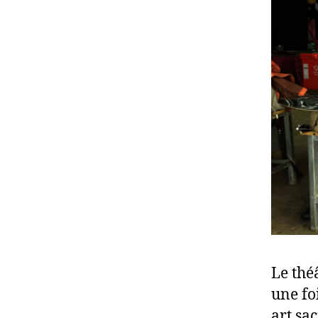
Le thé
une fo
art sa