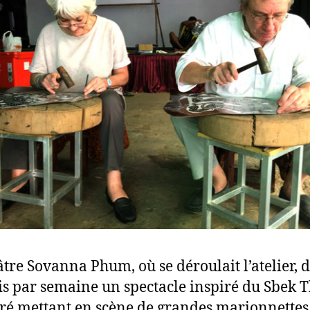
âtre Sovanna Phum, où se déroulait l’atelier, 
is par semaine un spectacle inspiré du Sbek 
cré mettant en scène de grandes marionnettes