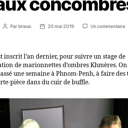
i aux concombre
s
Par
brieuc
20 mai 2019
Un commentaire
Auteur
Date
L
de
de
r
l’article
l’article
a
c
t inscrit l’an dernier, pour suivre un stage de
d
ation de marionnettes d’ombres Khmères. On
assé une semaine à Phnom-Penh, à faire des 
rte-pièce dans du cuir de buffle.