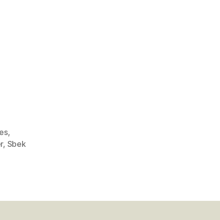
es
,
r
,
Sbek